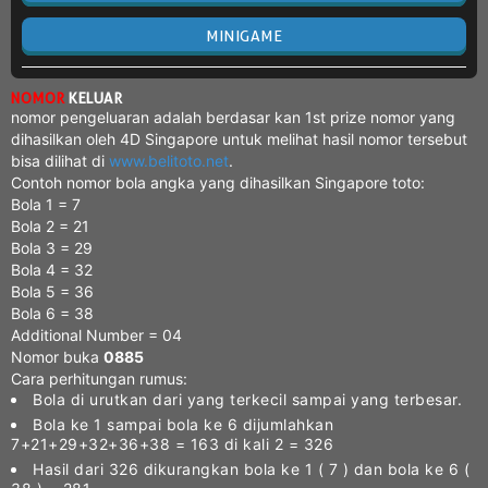
MINIGAME
NOMOR
KELUAR
nomor pengeluaran adalah berdasar kan 1st prize nomor yang
dihasilkan oleh 4D Singapore untuk melihat hasil nomor tersebut
bisa dilihat di
www.belitoto.net
.
Contoh nomor bola angka yang dihasilkan Singapore toto:
Bola 1 = 7
Bola 2 = 21
Bola 3 = 29
Bola 4 = 32
Bola 5 = 36
Bola 6 = 38
Additional Number = 04
Nomor buka
0885
Cara perhitungan rumus:
Bola di urutkan dari yang terkecil sampai yang terbesar.
Bola ke 1 sampai bola ke 6 dijumlahkan
7+21+29+32+36+38 = 163 di kali 2 = 326
Hasil dari 326 dikurangkan bola ke 1 ( 7 ) dan bola ke 6 (